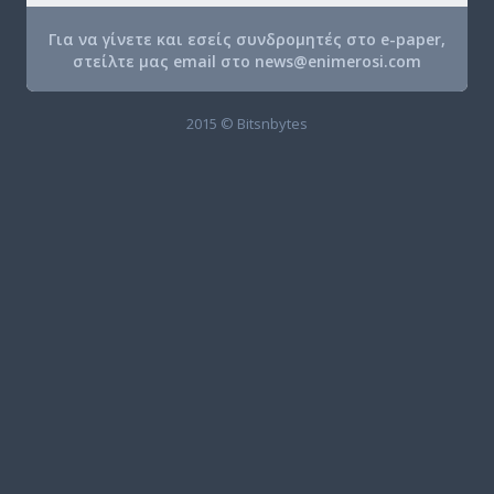
Για να γίνετε και εσείς συνδρομητές στο e-paper,
στείλτε μας email στο
news@enimerosi.com
2015 © Bitsnbytes