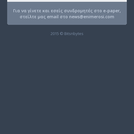
Για να γίνετε και εσείς συνδρομητές στο e-paper,
στείλτε μας email στο
news@enimerosi.com
2015 © Bitsnbytes