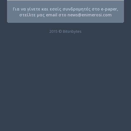
Για να γίνετε και εσείς συνδρομητές στο e-paper,
στείλτε μας email στο
news@enimerosi.com
2015 © Bitsnbytes