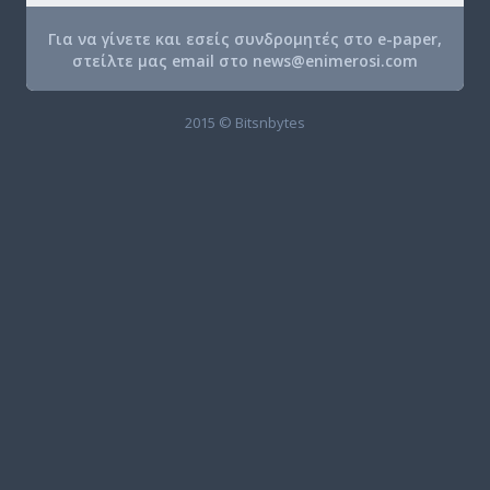
Για να γίνετε και εσείς συνδρομητές στο e-paper,
στείλτε μας email στο
news@enimerosi.com
2015 © Bitsnbytes