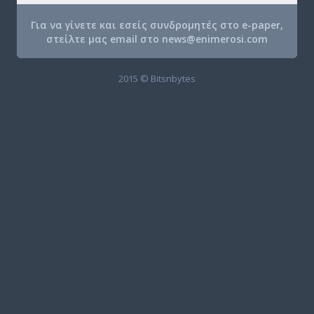
Για να γίνετε και εσείς συνδρομητές στο e-paper,
στείλτε μας email στο
news@enimerosi.com
2015 © Bitsnbytes