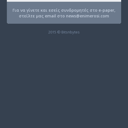
Για να γίνετε και εσείς συνδρομητές στο e-paper,
στείλτε μας email στο
news@enimerosi.com
2015 © Bitsnbytes