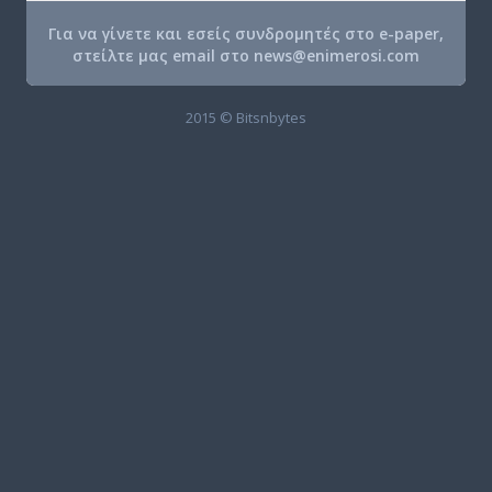
Για να γίνετε και εσείς συνδρομητές στο e-paper,
στείλτε μας email στο
news@enimerosi.com
2015 © Bitsnbytes