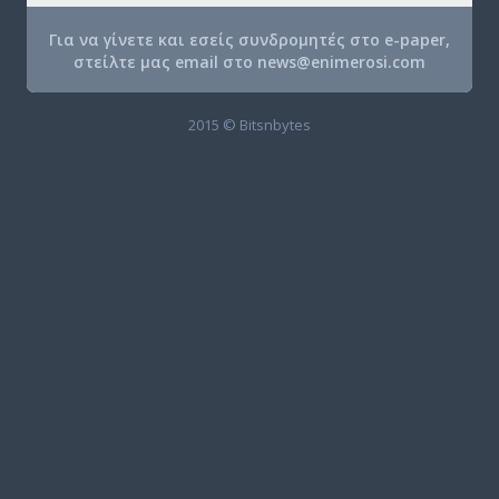
Για να γίνετε και εσείς συνδρομητές στο e-paper,
στείλτε μας email στο
news@enimerosi.com
2015 © Bitsnbytes