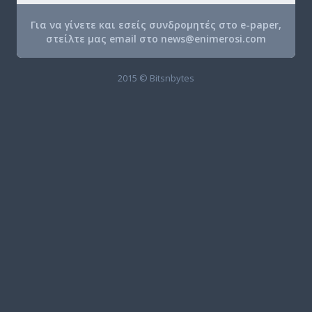
Για να γίνετε και εσείς συνδρομητές στο e-paper,
στείλτε μας email στο
news@enimerosi.com
2015 © Bitsnbytes