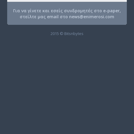
Για να γίνετε και εσείς συνδρομητές στο e-paper,
στείλτε μας email στο
news@enimerosi.com
2015 © Bitsnbytes