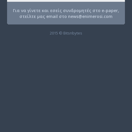
Για να γίνετε και εσείς συνδρομητές στο e-paper,
στείλτε μας email στο
news@enimerosi.com
2015 © Bitsnbytes