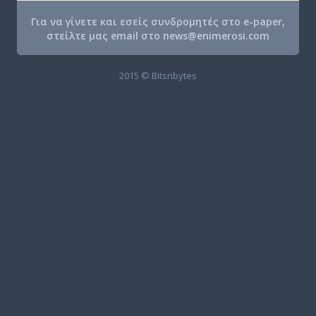
Για να γίνετε και εσείς συνδρομητές στο e-paper,
στείλτε μας email στο
news@enimerosi.com
2015 © Bitsnbytes