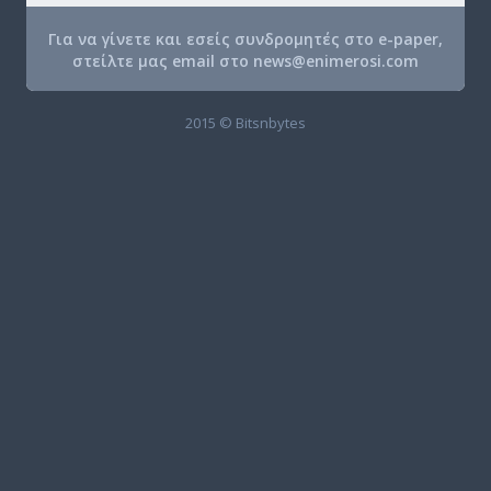
Για να γίνετε και εσείς συνδρομητές στο e-paper,
στείλτε μας email στο
news@enimerosi.com
2015 © Bitsnbytes