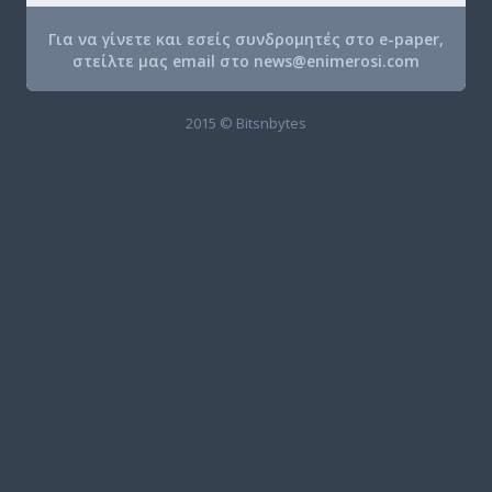
Για να γίνετε και εσείς συνδρομητές στο e-paper,
στείλτε μας email στο
news@enimerosi.com
2015 © Bitsnbytes