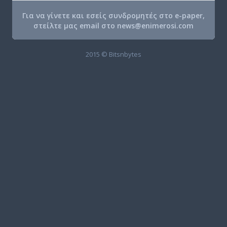
Για να γίνετε και εσείς συνδρομητές στο e-paper,
στείλτε μας email στο
news@enimerosi.com
2015 © Bitsnbytes