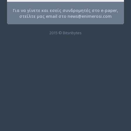
Για να γίνετε και εσείς συνδρομητές στο e-paper,
στείλτε μας email στο
news@enimerosi.com
2015 © Bitsnbytes