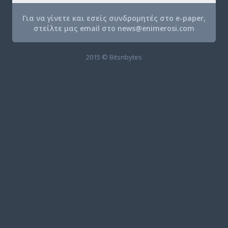
Για να γίνετε και εσείς συνδρομητές στο e-paper,
στείλτε μας email στο
news@enimerosi.com
2015 © Bitsnbytes