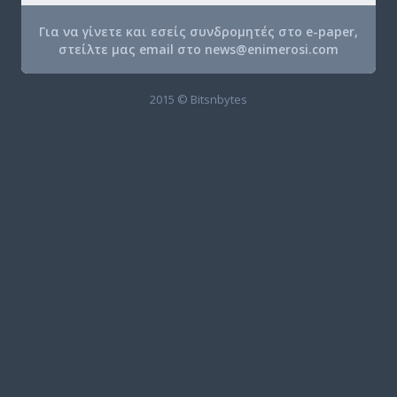
Για να γίνετε και εσείς συνδρομητές στο e-paper,
στείλτε μας email στο
news@enimerosi.com
2015 © Bitsnbytes