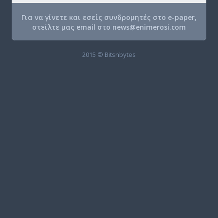
Για να γίνετε και εσείς συνδρομητές στο e-paper,
στείλτε μας email στο
news@enimerosi.com
2015 © Bitsnbytes