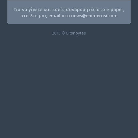
Για να γίνετε και εσείς συνδρομητές στο e-paper,
στείλτε μας email στο
news@enimerosi.com
2015 © Bitsnbytes