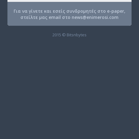
Για να γίνετε και εσείς συνδρομητές στο e-paper,
στείλτε μας email στο
news@enimerosi.com
2015 © Bitsnbytes