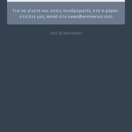
Για να γίνετε και εσείς συνδρομητές στο e-paper,
στείλτε μας email στο
news@enimerosi.com
2015 © Bitsnbytes